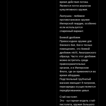
время действия потока.
Является почти аналогом
кумулятивного оружия.
Лазпушка - любимое
противотанковое оружие
Имперской гвардии, особенно
если используется
спаренный вариант.
Боевой дробовик
Превосходное оружие для
близкого боя, боя в тесных
помещениях, это боевой
дробовик mkXI, Аккатранского
образца. Часто этот дробовик
можно встретить среди
правоохранительных
органов, и в Имперском
Флоте, где он применяется во
время абордажа.
Подствольный трубчатый
магазин вмещает 8 патронов,
перезарядка осуществляется
передёргиванием цевья.
Стаб пистолет.
Это - кустарная модель стаб-
пистолета, оружия большого