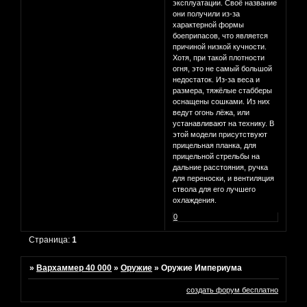
эксплуатации. Своё название
они получили из-за
характерной формы
боеприпасов, что является
причиной низкой кучности.
Хотя, при такой плотности
огня, это не самый большой
недостаток. Из-за веса и
размера, тяжёлые стабберы
оснащены сошками. Из них
ведут огонь лёжа, или
устанавливают на технику. В
этой модели присутствуют
прицельная планка, для
прицельной стрельбы на
дальние расстояния, ручка
для переноски, и вентиляция
ствола для его лучшего
охлаждения.
0
Страница:
1
»
Вархаммер 40 000
»
Оружие
»
Оружие Империума
создать форум бесплатно