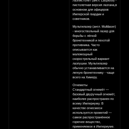
Лазпистолет (англ. Laspistol) -
пистолетная версия лазгана,в
основном для офицеров
Имперской гвардии и
советников.
Мультилазер (англ. Multilaser)
- многоствольный лазер для
борьбы с лёгкой
бронетехникой и пехотой
противника. Часто
описывается как
маломощный
скорострельный вариант
лазпушки. Мультилазер
обычно устанавливается на
легкую бронетехнику - чаще
всего на Химеру.
Огнеметы
Стандартный огнемёт —
базовый двуручный огнемёт,
наиболее распространен по
всему Империуму. В
качестве огнесмеси
используется прометий —
самое распространённое
горючее вещество,
применяемое в Империуме.