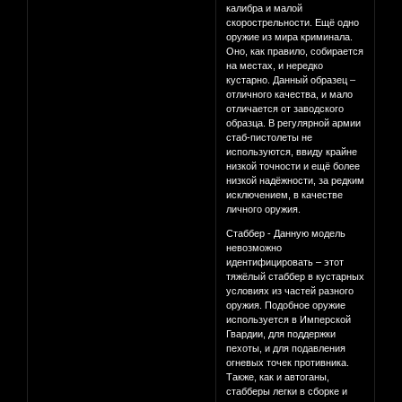
калибра и малой
скорострельности. Ещё одно
оружие из мира криминала.
Оно, как правило, собирается
на местах, и нередко
кустарно. Данный образец –
отличного качества, и мало
отличается от заводского
образца. В регулярной армии
стаб-пистолеты не
используются, ввиду крайне
низкой точности и ещё более
низкой надёжности, за редким
исключением, в качестве
личного оружия.
Стаббер - Данную модель
невозможно
идентифицировать – этот
тяжёлый стаббер в кустарных
условиях из частей разного
оружия. Подобное оружие
используется в Имперской
Гвардии, для поддержки
пехоты, и для подавления
огневых точек противника.
Также, как и автоганы,
стабберы легки в сборке и