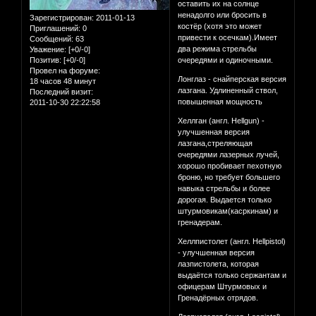
оставить их на солнце
ненадолго или бросить в
Зарегистрирован
: 2011-01-13
костёр (хотя это может
Приглашений:
0
привести к осечкам).Имеет
Сообщений:
63
два режима стрельбы
Уважение:
[+0/-0]
Позитив:
[+0/-0]
очередями и одиночными.
Провел на форуме:
Лонглаз - снайперская версия
18 часов 48 минут
лазгана. Удлиненный ствол,
Последний визит:
повышенная мощность
2011-10-30 22:22:58
Хеллган (англ. Hellgun) -
улучшенная версия
лазгана,стреляющая
очередями лазерных лучей,
хорошо пробивает пехотную
броню, но требует большего
навыка стрельбы и более
дорогая. Выдается только
штурмовикам(касркинам) и
гренадерам.
Хеллпистолет (англ. Hellpistol)
- улучшенная версия
лазпистолета, которая
выдаётся только сержантам и
офицерам Штурмовых и
Гренадёрных отрядов.