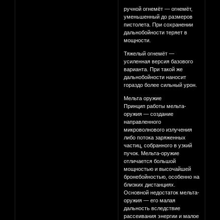
ручной огнемёт — огнемёт,
уменьшенный до размеров
пистолета. При сохранении
дальнобойности теряет в
мощности.
Тяжелый огнемёт —
усиленная версия базового
варианта. При такой же
дальнобойности наносит
гораздо более сильный урон.
Мельта оружие
Принцип работы мельта-
оружия — создание
направленного
микроволнового излучения
либо потока заряженных
частиц, собранного в узкий
пучок. Мельта-оружие
отличается большой
мощностью и высочайшей
бронебойностью, особенно на
близких дистанциях.
Основной недостаток мельта-
оружия — его малая
дальность вследствие
рассеивания энергии и малое