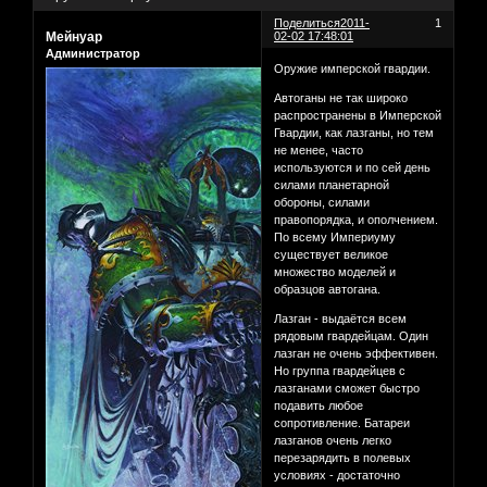
Поделиться
2011-
1
Мейнуар
02-02 17:48:01
Администратор
Оружие имперской гвардии.
Автоганы не так широко
распространены в Имперской
Гвардии, как лазганы, но тем
не менее, часто
используются и по сей день
силами планетарной
обороны, силами
правопорядка, и ополчением.
По всему Империуму
существует великое
множество моделей и
образцов автогана.
Лазган - выдаётся всем
рядовым гвардейцам. Один
лазган не очень эффективен.
Но группа гвардейцев с
лазганами сможет быстро
подавить любое
сопротивление. Батареи
лазганов очень легко
перезарядить в полевых
условиях - достаточно