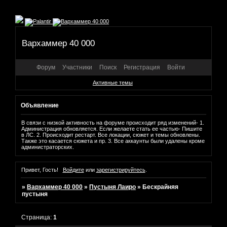
Вархаммер 40 000
Форум
Участники
Поиск
Регистрация
Войти
Активные темы
Объявление
В связи с низкой активность на форуме происходит ряд изменений- 1.
Администрация обновляется. Если желаете стать ее частью- Пишите
в ЛС. 2. Происходит рестарт. Все локации, сюжет и темы обновлены.
Также это касается сюжета и пр. 3. Все аккаунты были удалены кроме
администраторских.
Привет, Гость!
Войдите
или
зарегистрируйтесь
.
»
Вархаммер 40 000
»
Пустыня Лаиро
»
Бескрайняя
пустыня
Страница:
1