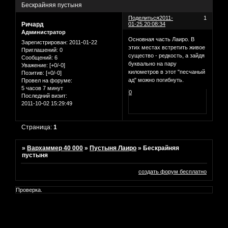
Бескрайняя пустыня
Поделиться
2011-
1
Ричард
01-25 20:08:34
Администратор
Основная часть Лаиро. В
Зарегистрирован
: 2011-01-22
этих местах встретить живое
Приглашений:
0
существо - редкость, а зайдя
Сообщений:
6
буквально на пару
Уважение:
[+0/-0]
километров в этот "песчаный
Позитив:
[+0/-0]
ад" можно погибнуть.
Провел на форуме:
5 часов 7 минут
0
Последний визит:
2011-10-02 15:29:49
Страница:
1
»
Вархаммер 40 000
»
Пустыня Лаиро
»
Бескрайняя
пустыня
создать форум бесплатно
Проверка.