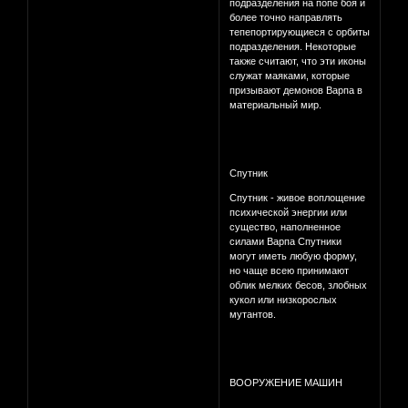
подразделения на попе боя и
более точно направлять
тепепортирующиеся с орбиты
подразделения. Некоторые
также считают, что эти иконы
служат маяками, которые
призывают демонов Варпа в
материальный мир.
Спутник
Спутник - живое воплощение
психической энергии или
существо, наполненное
силами Варпа Спутники
могут иметь любую форму,
но чаще всею принимают
облик мелких бесов, злобных
кукол или низкорослых
мутантов.
ВООРУЖЕНИЕ МАШИН