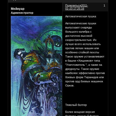
Поделиться
2011-
1
Мейнуар
01-23 17:25:16
Администратор
Автоматическая пушка
Автоматические пушки
выпускают снаряды
большого калибра с
достаточно высокой
скорострельностью. Их
лучше всего использовать
против легких машин или
особенно стойкой пехоты
Такое оружие устанавливают
в башни «Хищников» типа
"Уничтожитель ", а также на
дредноуты. Такое оружие
наиболее эффективно против
боевых форм Тиранидов или
против орд боевых машинок
Орков.
Тяжелый болтер
Более мощная версия
болтера. тяжелый болтер