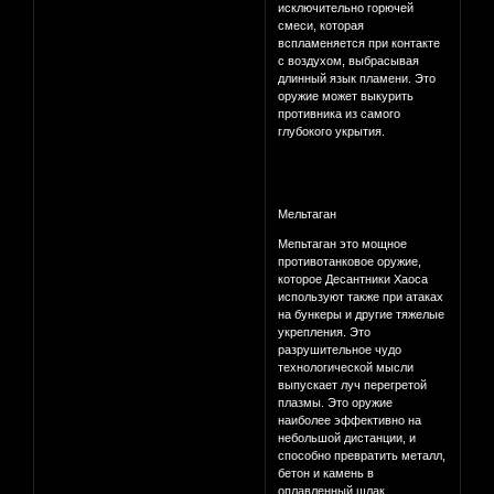
исключительно горючей
смеси, которая
вспламеняется при контакте
с воздухом, выбрасывая
длинный язык пламени. Это
оружие может выкурить
противника из самого
глубокого укрытия.
Мельтаган
Мепьтаган это мощное
противотанковое оружие,
которое Десантники Хаоса
используют также при атаках
на бункеры и другие тяжелые
укрепления. Это
разрушительное чудо
технологической мысли
выпускает луч перегретой
плазмы. Это оружие
наиболее эффективно на
небольшой дистанции, и
способно превратить металл,
бетон и камень в
оплавленный шлак.