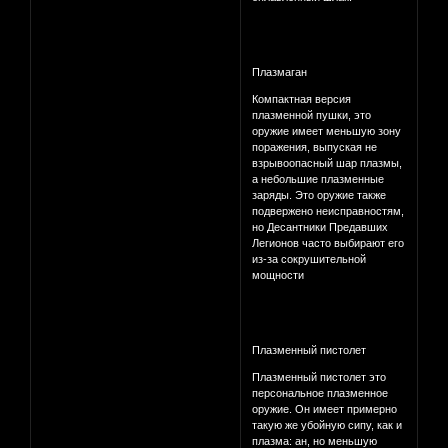
Плазмаган
Компактная версия
плазменной пушки, это
оружие имеет меньшую зону
поражения, выпуская не
взрывоопасный шар плазмы,
а небольшие плазменные
заряды. Это оружие также
подвержено неисправностям,
но Десантники Предавших
Легионов часто выбирают его
из-за сокрушительной
мощности
Плазменный пистолет
Плазменный пистолет это
персональное плазменное
оружие. Он имеет примерно
такую же убойную сипу, как и
плазма: ан, но меньшую