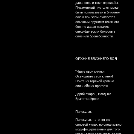
дальность и темп стрельбы.
Плазменный пистолет может
быть использован в ближнем
бою и при этом считается
обычным оружием ближнего
боя. не давая никаких
специфических бонусов в
силе или бронебойности.
ОРУЖИЕ БЛИЖНЕГО БОЯ
"Чтите свои клинки!
Освящайте свои клинки!
Поите их горячей кровью
сильнейших врагов!»
Дарий Кхаран, Владыка
Братства Крови
Пилокулак
Пилокупак - это тот же
силовой кулак, но специально
модифицированный для того,
чтобы легче разрывать броню