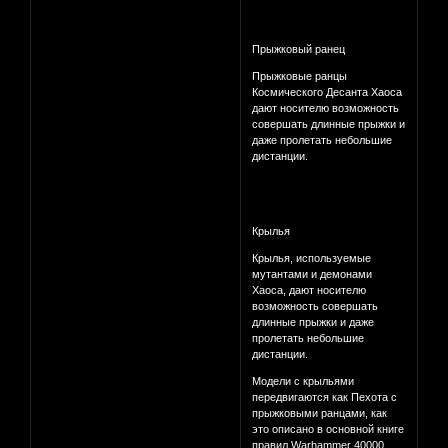
Прыжковый ранец
Прыжковые ранцы
Космического Десанта Хаоса
дают носителю возможность
совершать длинные прыжки и
даже пролетать небольшие
дистанции.
Крылья
Крылья, используемые
мутантами и демонами
Хаоса, дают носителю
возможность совершать
длинные прыжки и даже
пролетать небольшие
дистанции.
Модели с крыльями
передвигаются как Пехота с
прыжковыми ранцами, как
это описано в основной книге
правил Warhammer 40000.