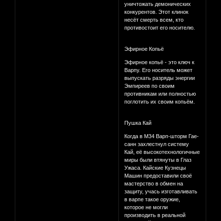
уничтожать демонических
конкурентов. Этот клинок
несёт смерть всем, кто
противостоит его носителю.
Эфирное Копьё
Эфирное копьё - это ключ к
Варпу. Его носитель может
выпускать разряды энергии
Эмпиреев по своим
противникам или полностью
поглотить их своим копьём.
Пушка Кай
Когда в М34 Варп-шторм Гае-
санн захлестнул систему
Кай, её высокотехнологичные
миры были втянуты в Глаз
Ужаса. Кайские Кузнецы
Машин предоставили своё
мастерство в обмен на
защиту, учась изготавливать
в варпе такое оружие,
которое не могли
производить в реальной