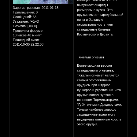
выпускает снаряды
Зарегистрирован
: 2011-01-13
размером с кулак. Это
Приглашений:
0
оружие имеет заряд большей
Сообщений:
63
сипы и большую
Уважение:
[+0/-0]
скорострельность, чем
Позитив:
[+0/-0]
стандартные болтеры
Провел на форуме:
Космического Десанта.
18 часов 48 минут
Последний визит:
2011-10-30 22:22:58
Тяжелый огнемет
Более мощная версия
стандартного огнемета,
тяжелый огнемет является
самым эффективным
орудием при штурме
бункеров и укреплении. Это
оружие используется в
основном Терминаторами.
"Губителями и Дредноутами.
Только наиболее хорошо
защищенные враги могут
выдержать огненную ярость
этого орудия.