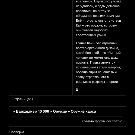
вселенной. Однако их уловка
не удалась, и орды демонов
бросились на битву за
обладание новыми землями.
Всё, что осталось от системы
Кай – это оружие, которым
они хотели задобрить
собственных убийц.
Пушка Кай – это огромный
болтер архаичного дизайна,
такой большой, что обычный
человек не может его, даже,
поднять. Пушка является
психическим катализатором,
обращающим ненависть и
злобу стреляющего в
реальные разряды энергии.
0
Страница:
1
»
Вархаммер 40 000
»
Оружие
»
Оружие хаоса
создать форум бесплатно
Проверка.