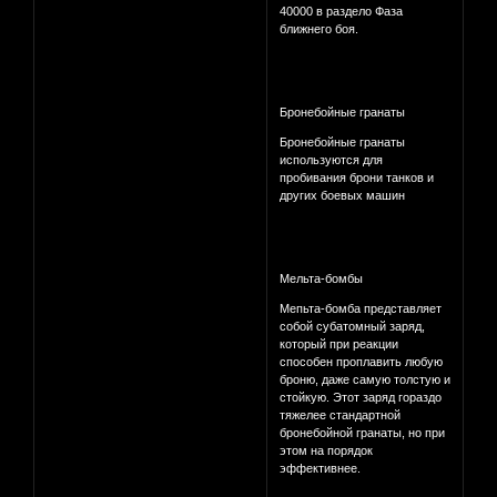
40000 в раздело Фаза
ближнего боя.
Бронебойные гранаты
Бронебойные гранаты
используются для
пробивания брони танков и
других боевых машин
Мельта-бомбы
Мепьта-бомба представляет
собой субатомный заряд,
который при реакции
способен проплавить любую
броню, даже самую толстую и
стойкую. Этот заряд гораздо
тяжелее стандартной
бронебойной гранаты, но при
этом на порядок
эффективнее.