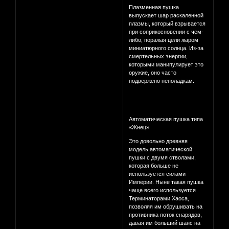
Плазменная пушка
выпускает шар раскаленной
плазмы, который взрывается
при соприкосновении с чем-
либо, поражая цели жаром
миниатюрного солнца. Из-за
смертельных энергии,
которыми манипулирует это
оружие, оно часто
подвержено неполадкам.
Автоматическая пушка типа
«Жнец»
Это довольно древняя
модель автоматической
пушки с двумя стволами,
которая больше не
используется силами
Империи. Ныне такая пушка
чаще всего используется
Терминаторами Хаоса,
позволяя им обрушивать на
противника поток снарядов,
давая им больший шанс на