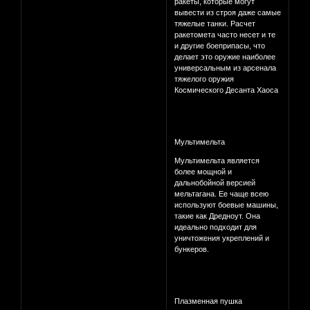
ракеты, которые могут
вывести из строя даже самые
тяжелые танки. Расчет
ракетомета часто несет и те
и другие боеприпасы, что
делает это оружие наиболее
универсальным из арсенала
тяжелого оружия
Космического Десанта Хаоса
Мультимельта
Мультимельта является
более мощной и
дальнобойной версией
мельтагана. Ее чаще всею
используют боевые машины,
такие как Дредноут. Она
идеально подходит для
уничтожения укреплений и
бункеров.
Плазменная пушка