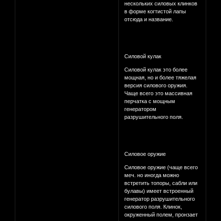
нескольких силовых клинков
в форме когтистой лапы
отсюда и название.
Силовой кулак
Силовой кулак это более
мощная, но и более тяжелая
версия силового оружия.
Чаще всего это массивная
перчатка с мощным
генератором
разрушительного поля.
Силовое оружие
Силовое оружие (чаще всего
меч. но иногда можно
встретить топоры, сабли или
булавы) имеет встроенный
генератор разрушительного
силового поля. Клинок,
окруженный полем, пронзает