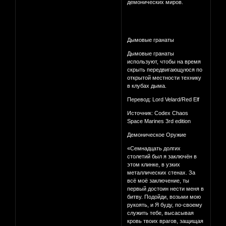
демонических миров.
Дымовые гранаты
Дымовые гранаты
используют, чтобы на время
скрыть передвигающуюся по
открытой местности технику
в клубах дыма.
Перевод: Lord Velard/Red Elf
Источник: Codex Chaos
Space Marines 3rd edition
Демоническое Оружие
«Семнадцать долгих
столетий был я заключён в
этом клинке, в узких
металлических стенах. За
всё моё заключение, ты
первый достоин нести меня в
битву. Подойди, возьми мою
рукоять, и Я буду, по-своему
служить тебе, высасывая
кровь твоих врагов, защищая