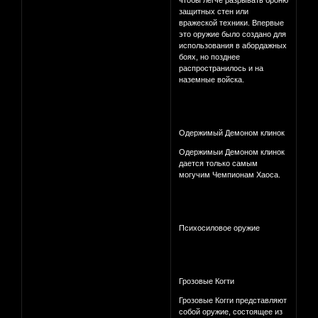
защитных стен или
вражеской техники. Впервые
это оружие было создано для
использования в абордажных
боях, но позднее
распространилось и на
наземные войска.
Одержимый Демоном клинок
Одержимыи Демоном клинок
дается только самым
могучим Чемпионам Хаоса.
Психосиловое оружие
Грозовые Когти
Грозовые Когги представляют
собой оружие, состоящее из