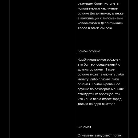
размерам болт-пистолеты
используются как личное
оружие Десантников, а также,
в комбинации с пиломечами.
используются Десантниками
Хаоса в ближнем бою.
Комби-оружие
Комбинированное оружие -
это болтер. соединенный с
другим оружием. Такое
оружие может включать либо
мельту. либо плазму, либо
огнемет. Комбинированное
оружие по размерам меньше
стандартных образцов, так
что чаще всею имеет заряд
только на один выстрел.
Огнемет
Огнеметы выпускают поток