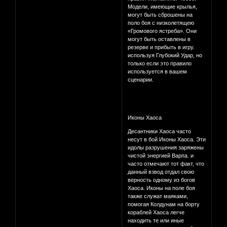
Модели, имеющие крылья,
могут быть сброшены на
поло боя с низколетящею
«Громового ястреба». Они
могут быть оставлены в
резерве и прибыть в игру.
используя Глубокий Удар, но
только если это правило
используется в вашем
сценарии.
Иконы Хаоса
Десантники Хаоса часто
несут в бой Иконы Хаоса. Эти
идолы разрушения заряжены
чистой энергией Варпа. и
часто отмечают тот факт, что
данный взвод отдал свою
верность одному из богов
Хаоса. Иконы на поле боя
также служат маяками,
помогая Колдунам на борту
кораблей Хаоса легче
находить те или иные