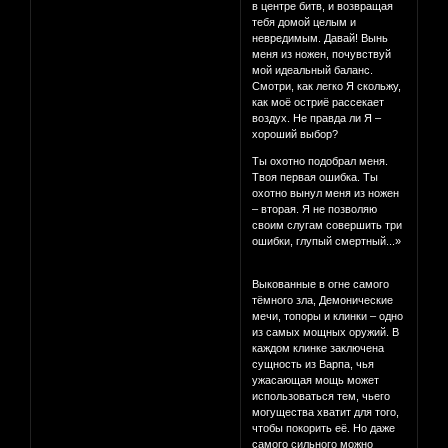
в центре битв, и возвращая
тебя домой целым и
невредимым. Давай! Вынь
меня из ножен, почувствуй
мой идеальный баланс.
Смотри, как легко Я скольжу,
как моё остриё рассекает
воздух. Не правда ли Я –
хороший выбор?
Ты охотно подобрал меня.
Твоя первая ошибка. Ты
охотно вынул меня из ножен
– вторая. Я не позволяю
своим слугам совершить три
ошибки, глупый смертный...»
Выкованные в огне самого
тёмного зла, Демонические
мечи, топоры и клинки – одно
из самых мощных оружий. В
каждом клинке заключена
сущность из Варпа, чья
ужасающая мощь может
использоваться тем, чьего
могущества хватит для того,
чтобы покорить её. Но даже
самого сильного можно