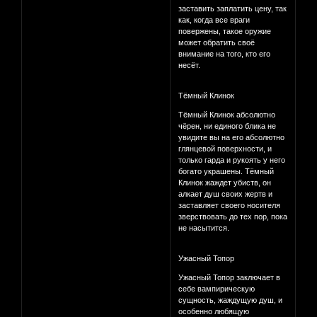
заставить заплатить цену, так
как, когда все враги
повержены, такое оружие
может обратить своё
внимание на того, кто его
несёт.
Тёмный Клинок
Тёмный Клинок абсолютно
чёрен, ни единого блика не
увидите вы на его абсолютно
глянцевой поверхности, и
только гарда и рукоять у него
богато украшены. Тёмный
Клинок жаждет убиств, он
алкает душ своих жертв и
заставляет своего носителя
зверствовать до тех пор, пока
не насытится.
Ужасный Топор
Ужасный Топор заключает в
себе вампирическую
сущность, жаждущую душ, и
особенно любящую