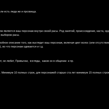
ли есть люда же и прозвища.
ем является ваш персонаж внутри своей расы. Род занятий, происхождение, каста, орд
с выбором расы.
обное описание того, как выглядит ваш персонаж, включая цвет волос (или отсутствие
 во что персонаж одевается и т.д.
т, не любит, Привычки, взгляды, каков он в общении и пр.
. Минимум 10 полных строк, для персонажей старше ста лет минимум 15 полных строк