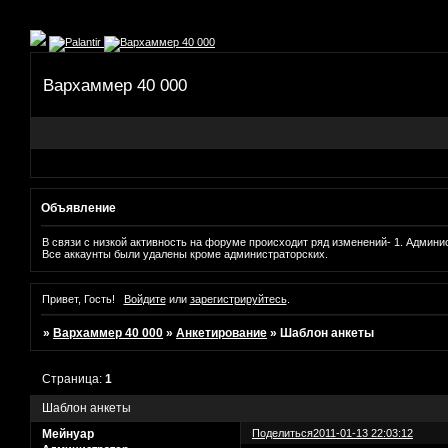
Вархаммер 40 000
Объявление
В связи с низкой активность на форуме происходит ряд изменений- 1. Админис
Все аккаунты были удалены кроме администраторских.
Привет, Гость!
Войдите
или
зарегистрируйтесь
.
»
Вархаммер 40 000
»
Анкетирование
»
Шаблон анкеты
Страница:
1
Шаблон анкеты
Мейнуар
Поделиться
2011-01-13 22:03:12