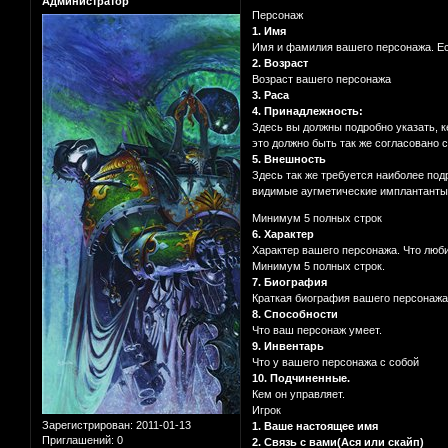
Администратор
Персонаж
1. Имя
Имя и фамилия вашего персонажа. Ес
2. Возраст
Возраст вашего персонажа
3. Раса
4. Принадлежность:
Здесь вы должны подробно указать, к
это должно быть так же согласовано 
5. Внешность
Здесь так же требуется наиболее подр
видимые аугметические имплантанты),
Минимум 5 полных строк
6. Характер
Характер вашего персонажа. Что люби
Минимум 5 полных строк.
7. Биография
Краткая биография вашего персонажа
8. Способности
Что ваш персонаж умеет.
9. Инвентарь
Что у вашего персонажа с собой
10. Подчиненные.
Кем он управляет.
Игрок
Зарегистрирован
: 2011-01-13
1. Ваше настоящее имя
Приглашений:
0
2. Связь с вами(Ася или скайп)