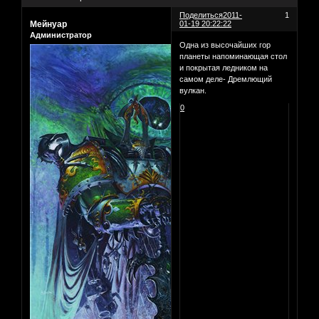
Поделиться
2011-
1
Мейнуар
01-19 20:22:22
Администратор
Одна из высочайших гор
планеты напоминающая стол
и покрытая ледником на
самом деле- Дремлющий
вулкан.
0