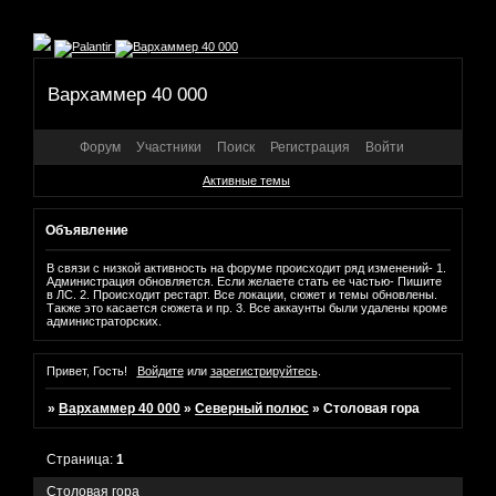
Вархаммер 40 000
Форум
Участники
Поиск
Регистрация
Войти
Активные темы
Объявление
В связи с низкой активность на форуме происходит ряд изменений- 1.
Администрация обновляется. Если желаете стать ее частью- Пишите
в ЛС. 2. Происходит рестарт. Все локации, сюжет и темы обновлены.
Также это касается сюжета и пр. 3. Все аккаунты были удалены кроме
администраторских.
Привет, Гость!
Войдите
или
зарегистрируйтесь
.
»
Вархаммер 40 000
»
Северный полюс
»
Столовая гора
Страница:
1
Столовая гора