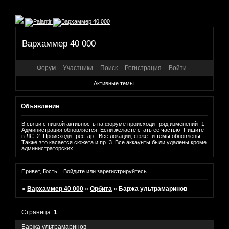
Вархаммер 40 000
Форум
Участники
Поиск
Регистрация
Войти
Активные темы
Объявление
В связи с низкой активность на форуме происходит ряд изменений- 1.
Администрация обновляется. Если желаете стать ее частью- Пишите
в ЛС. 2. Происходит рестарт. Все локации, сюжет и темы обновлены.
Также это касается сюжета и пр. 3. Все аккаунты были удалены кроме
администраторских.
Привет, Гость!
Войдите
или
зарегистрируйтесь
.
»
Вархаммер 40 000
»
Орбита
»
Баржа ультрамаринов
Страница:
1
Баржа ультрамаринов