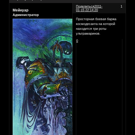
Поделиться
2011-
1
Мейнуар
01-15 22:14:20
Администратор
Просторная боевая баржа
космодесанта на которой
находится три роты
ультрамаринов.
0