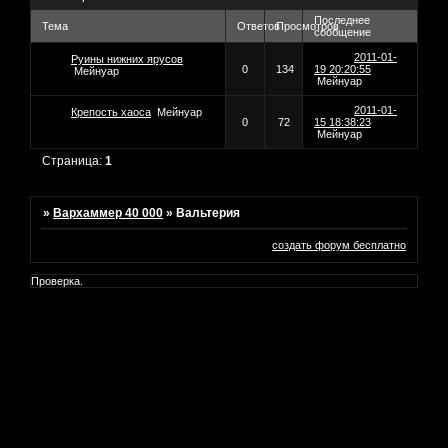
Последнее
Тема
Ответов
Просмотров
сообщение
2011-01-
Руины нижних ярусов
0
134
19 20:20:55
Мейнуар
Мейнуар
2011-01-
Крепость хаоса
Мейнуар
0
72
15 18:38:23
Мейнуар
Страница:
1
»
Вархаммер 40 000
»
Вальтерия
создать форум бесплатно
Проверка.